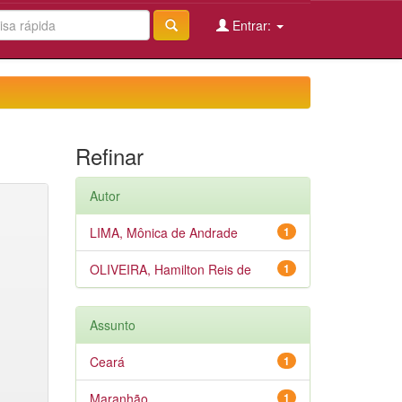
Entrar:
Refinar
Autor
LIMA, Mônica de Andrade
1
OLIVEIRA, Hamilton Reis de
1
Assunto
Ceará
1
Maranhão
1