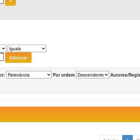
or:
Por ordem
Autores/Regi