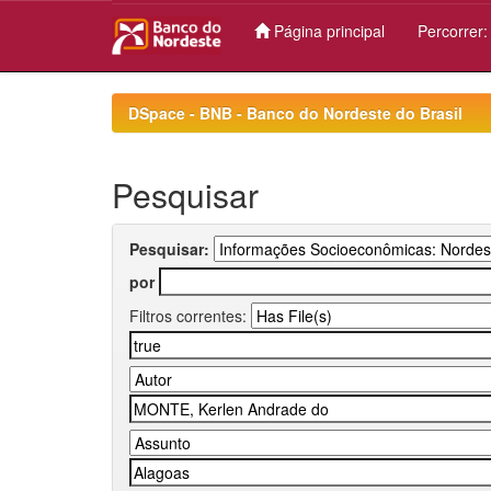
Página principal
Percorrer
Skip
navigation
DSpace - BNB - Banco do Nordeste do Brasil
Pesquisar
Pesquisar:
por
Filtros correntes: