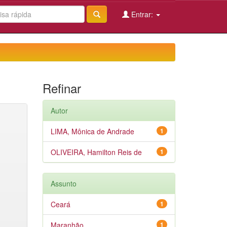
Entrar:
Refinar
Autor
LIMA, Mônica de Andrade
1
OLIVEIRA, Hamilton Reis de
1
Assunto
Ceará
1
Maranhão
1