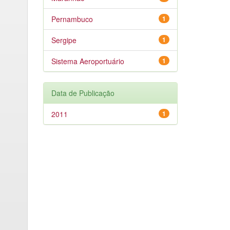
Pernambuco
1
Sergipe
1
Sistema Aeroportuário
1
Data de Publicação
2011
1