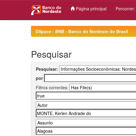
Página principal
Percorrer
Skip
navigation
DSpace - BNB - Banco do Nordeste do Brasil
Pesquisar
Pesquisar:
por
Filtros correntes: