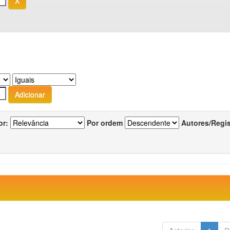
or:
Por ordem
Autores/Regi