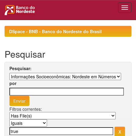
Skip
navigation
DSpace - BNB - Banco do Nordeste do Brasil
Pesquisar
Pesquisar:
por
Filtros correntes: