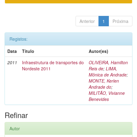
Anterior
1
Próxima
Registos:
Data
Título
Autor(es)
2011
Infraestrutura de transportes do
OLIVEIRA, Hamilton
Nordeste 2011
Reis de
;
LIMA,
Mônica de Andrade
;
MONTE, Kerlen
Andrade do
;
MILITÃO, Vivianne
Benevides
Refinar
Autor