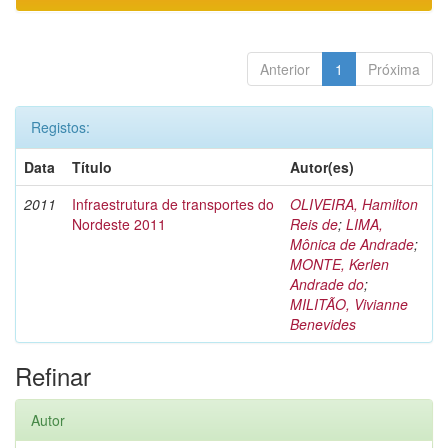
Anterior
1
Próxima
Registos:
Data
Título
Autor(es)
2011
Infraestrutura de transportes do
OLIVEIRA, Hamilton
Nordeste 2011
Reis de
;
LIMA,
Mônica de Andrade
;
MONTE, Kerlen
Andrade do
;
MILITÃO, Vivianne
Benevides
Refinar
Autor