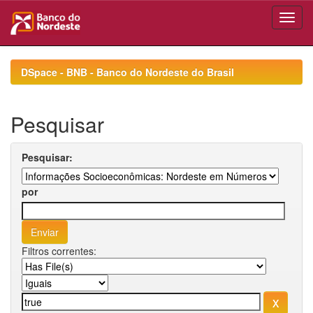
Skip
navigation
DSpace - BNB - Banco do Nordeste do Brasil
Pesquisar
Pesquisar:
por
Filtros correntes: