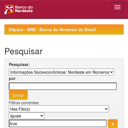
Skip
navigation
DSpace - BNB - Banco do Nordeste do Brasil
Pesquisar
Pesquisar:
por
Filtros correntes: