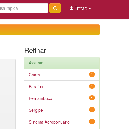
Entrar:
Refinar
Assunto
Ceará
1
Paraíba
1
Pernambuco
1
Sergipe
1
Sistema Aeroportuário
1