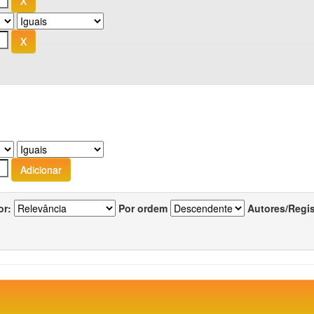
or:
Por ordem
Autores/Regi