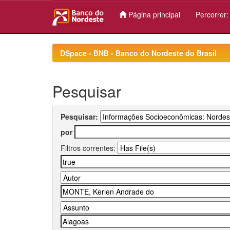
Página principal
Percorrer
Skip
navigation
DSpace - BNB - Banco do Nordeste do Brasil
Pesquisar
Pesquisar:
por
Filtros correntes: