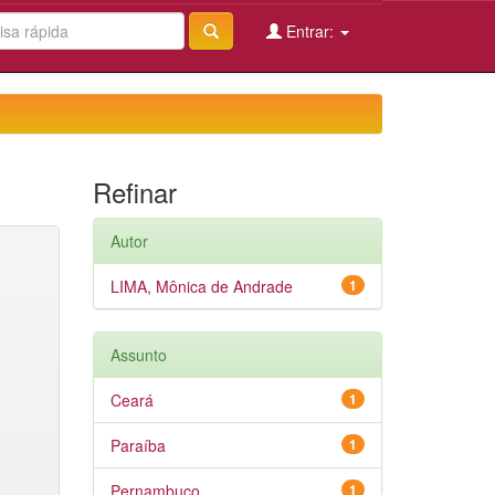
Entrar:
Refinar
Autor
LIMA, Mônica de Andrade
1
Assunto
Ceará
1
Paraíba
1
Pernambuco
1