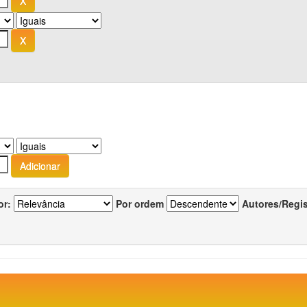
or:
Por ordem
Autores/Regi