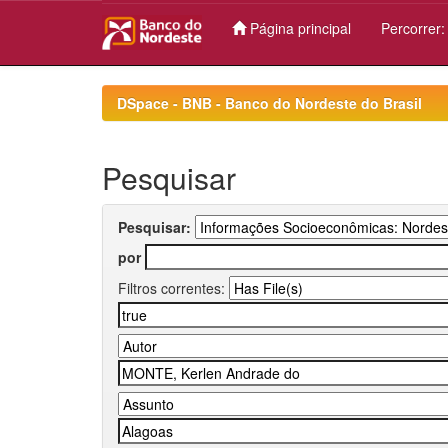
Página principal
Percorrer
Skip
navigation
DSpace - BNB - Banco do Nordeste do Brasil
Pesquisar
Pesquisar:
por
Filtros correntes: