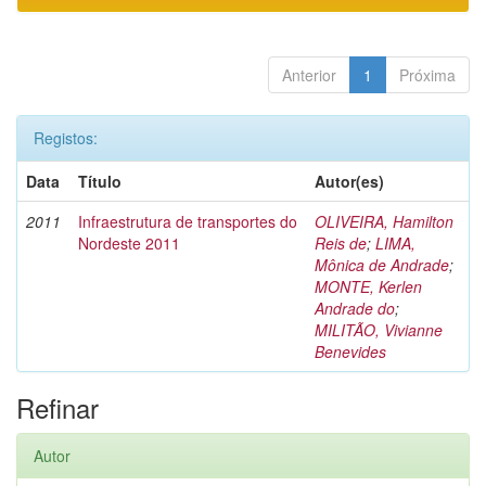
Anterior
1
Próxima
Registos:
Data
Título
Autor(es)
2011
Infraestrutura de transportes do
OLIVEIRA, Hamilton
Nordeste 2011
Reis de
;
LIMA,
Mônica de Andrade
;
MONTE, Kerlen
Andrade do
;
MILITÃO, Vivianne
Benevides
Refinar
Autor