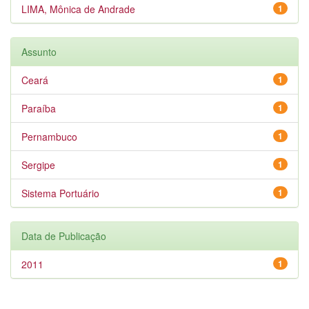
LIMA, Mônica de Andrade
1
Assunto
Ceará
1
Paraíba
1
Pernambuco
1
Sergipe
1
Sistema Portuário
1
Data de Publicação
2011
1