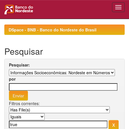
Skip
navigation
DSpace - BNB - Banco do Nordeste do Brasil
Pesquisar
Pesquisar:
por
Filtros correntes: