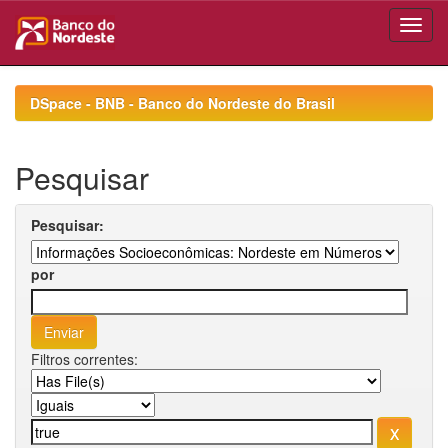
Skip
navigation
DSpace - BNB - Banco do Nordeste do Brasil
Pesquisar
Pesquisar:
por
Filtros correntes: