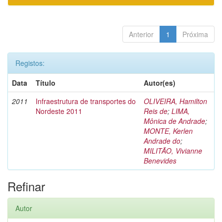
Anterior
1
Próxima
Registos:
Data
Título
Autor(es)
2011
Infraestrutura de transportes do
OLIVEIRA, Hamilton
Nordeste 2011
Reis de
;
LIMA,
Mônica de Andrade
;
MONTE, Kerlen
Andrade do
;
MILITÃO, Vivianne
Benevides
Refinar
Autor