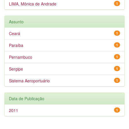
LIMA, Mônica de Andrade
1
Assunto
Ceará
1
Paraíba
1
Pernambuco
1
Sergipe
1
Sistema Aeroportuário
1
Data de Publicação
2011
1