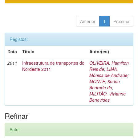
Anterior
1
Próxima
Registos:
Data
Título
Autor(es)
2011
Infraestrutura de transportes do
OLIVEIRA, Hamilton
Nordeste 2011
Reis de
;
LIMA,
Mônica de Andrade
;
MONTE, Kerlen
Andrade do
;
MILITÃO, Vivianne
Benevides
Refinar
Autor