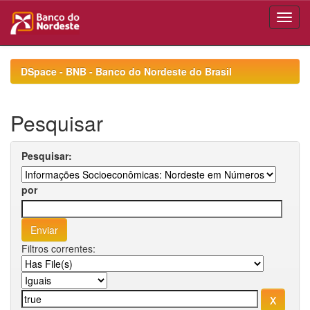
Skip
navigation
DSpace - BNB - Banco do Nordeste do Brasil
Pesquisar
Pesquisar:
por
Filtros correntes: