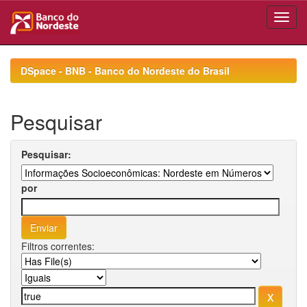
Skip
navigation
DSpace - BNB - Banco do Nordeste do Brasil
Pesquisar
Pesquisar:
por
Filtros correntes: