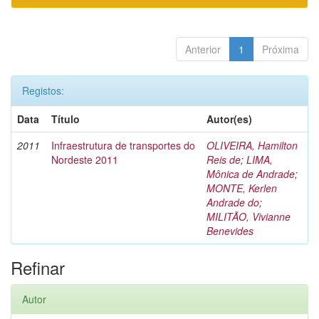
Anterior
1
Próxima
Registos:
Data
Título
Autor(es)
2011
Infraestrutura de transportes do
OLIVEIRA, Hamilton
Nordeste 2011
Reis de
;
LIMA,
Mônica de Andrade
;
MONTE, Kerlen
Andrade do
;
MILITÃO, Vivianne
Benevides
Refinar
Autor