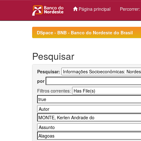
Página principal
Percorrer
Skip
navigation
DSpace - BNB - Banco do Nordeste do Brasil
Pesquisar
Pesquisar:
por
Filtros correntes: