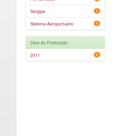
Sergipe
1
Sistema Aeroportuário
1
Data de Publicação
2011
1