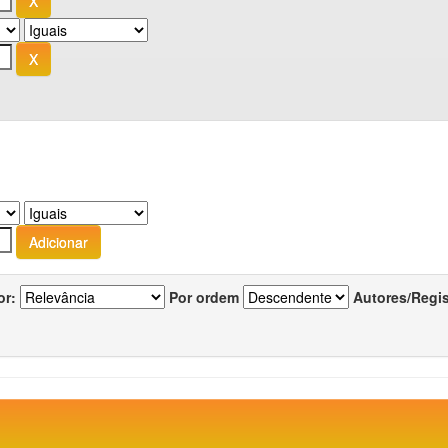
or:
Por ordem
Autores/Regi