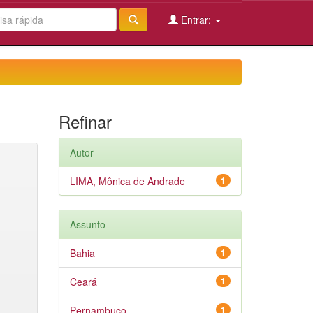
Entrar:
Refinar
Autor
LIMA, Mônica de Andrade
1
Assunto
Bahia
1
Ceará
1
Pernambuco
1