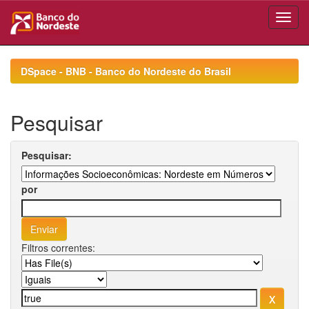
Skip
navigation
DSpace - BNB - Banco do Nordeste do Brasil
Pesquisar
Pesquisar:
por
Filtros correntes: