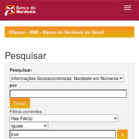
Skip
navigation
DSpace - BNB - Banco do Nordeste do Brasil
Pesquisar
Pesquisar:
por
Filtros correntes: