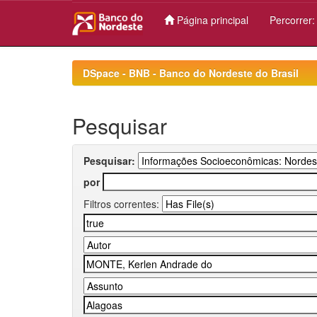
Página principal
Percorrer
Skip
navigation
DSpace - BNB - Banco do Nordeste do Brasil
Pesquisar
Pesquisar:
por
Filtros correntes: