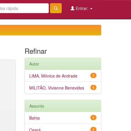
Entrar:
Refinar
Autor
LIMA, Mônica de Andrade
1
MILITÃO, Vivianne Benevides
1
Assunto
Bahia
1
Ceará
1