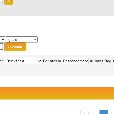
or:
Por ordem
Autores/Regi