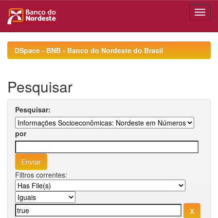
Skip
navigation
DSpace - BNB - Banco do Nordeste do Brasil
Pesquisar
Pesquisar:
por
Filtros correntes: