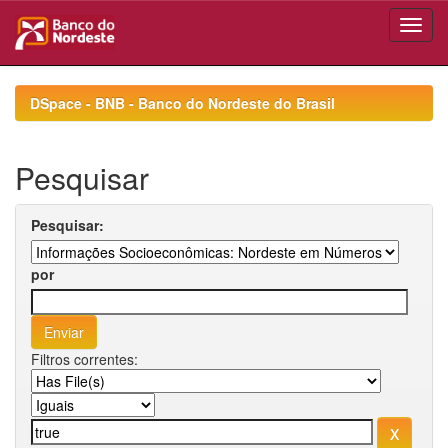
Skip
navigation
DSpace - BNB - Banco do Nordeste do Brasil
Pesquisar
Pesquisar:
por
Filtros correntes: