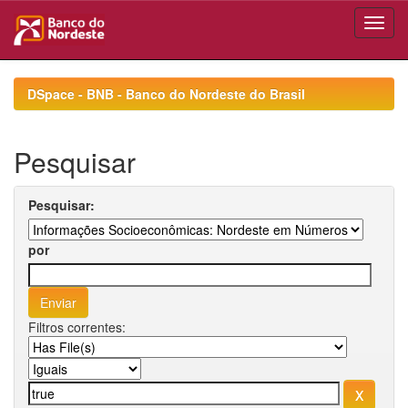
Skip
navigation
DSpace - BNB - Banco do Nordeste do Brasil
Pesquisar
Pesquisar:
por
Filtros correntes: