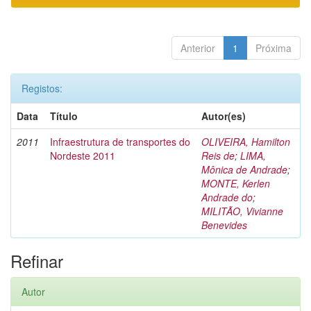
Anterior
1
Próxima
Registos:
Data
Título
Autor(es)
2011
Infraestrutura de transportes do
OLIVEIRA, Hamilton
Nordeste 2011
Reis de
;
LIMA,
Mônica de Andrade
;
MONTE, Kerlen
Andrade do
;
MILITÃO, Vivianne
Benevides
Refinar
Autor