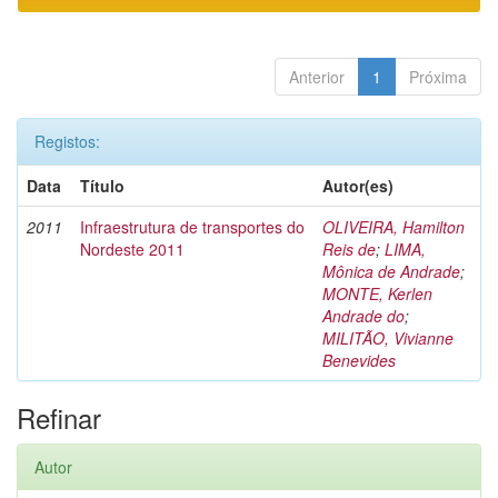
Anterior
1
Próxima
Registos:
Data
Título
Autor(es)
2011
Infraestrutura de transportes do
OLIVEIRA, Hamilton
Nordeste 2011
Reis de
;
LIMA,
Mônica de Andrade
;
MONTE, Kerlen
Andrade do
;
MILITÃO, Vivianne
Benevides
Refinar
Autor