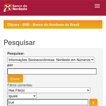
Skip
navigation
DSpace - BNB - Banco do Nordeste do Brasil
Pesquisar
Pesquisar:
por
Filtros correntes: