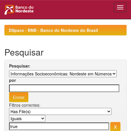
Skip
navigation
DSpace - BNB - Banco do Nordeste do Brasil
Pesquisar
Pesquisar:
por
Filtros correntes: