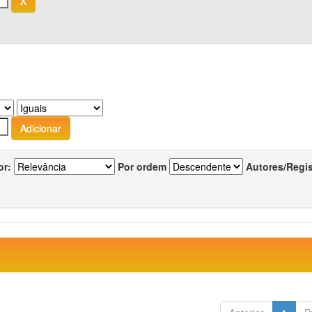
or:
Por ordem
Autores/Regi