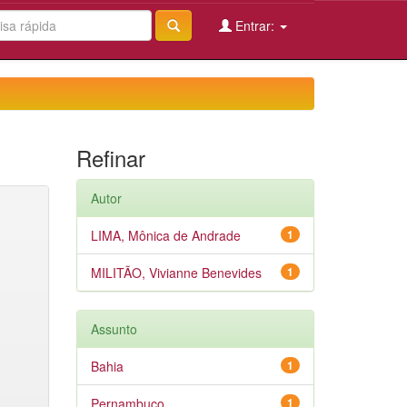
Entrar:
Refinar
Autor
LIMA, Mônica de Andrade
1
MILITÃO, Vivianne Benevides
1
Assunto
Bahia
1
Pernambuco
1