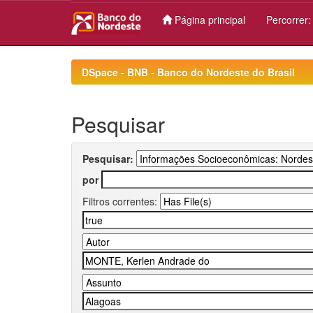
Página principal
Percorrer
Skip
navigation
DSpace - BNB - Banco do Nordeste do Brasil
Pesquisar
Pesquisar:
por
Filtros correntes: