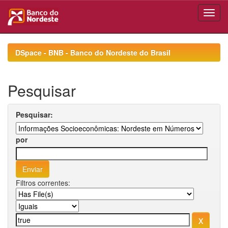
Skip
navigation
DSpace - BNB - Banco do Nordeste do Brasil
Pesquisar
Pesquisar:
por
Filtros correntes: