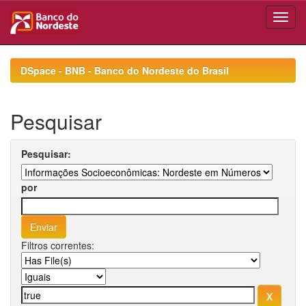
Skip
navigation
DSpace - BNB - Banco do Nordeste do Brasil
Pesquisar
Pesquisar:
por
Filtros correntes: