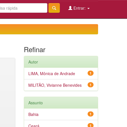
Entrar:
Refinar
Autor
LIMA, Mônica de Andrade
1
MILITÃO, Vivianne Benevides
1
Assunto
Bahia
1
Ceará
1