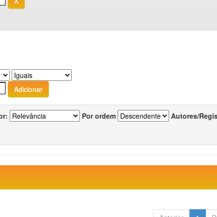
or:
Por ordem
Autores/Regi