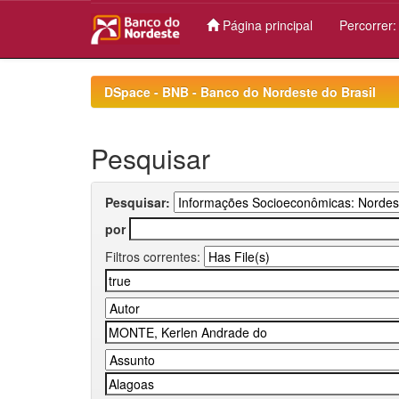
Página principal
Percorrer
Skip
navigation
DSpace - BNB - Banco do Nordeste do Brasil
Pesquisar
Pesquisar:
por
Filtros correntes: