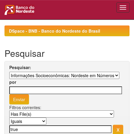
Skip
navigation
DSpace - BNB - Banco do Nordeste do Brasil
Pesquisar
Pesquisar:
por
Filtros correntes: