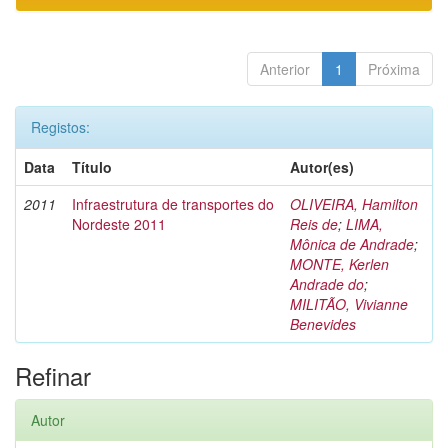
Anterior
1
Próxima
Registos:
Data
Título
Autor(es)
2011
Infraestrutura de transportes do
OLIVEIRA, Hamilton
Nordeste 2011
Reis de
;
LIMA,
Mônica de Andrade
;
MONTE, Kerlen
Andrade do
;
MILITÃO, Vivianne
Benevides
Refinar
Autor