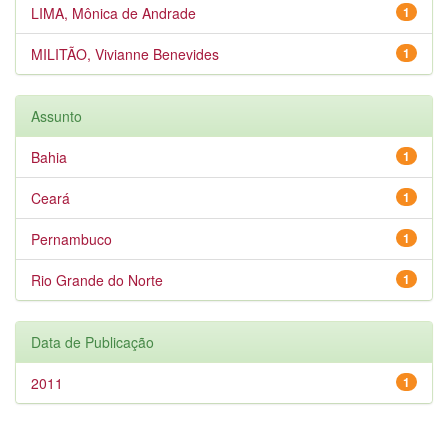
LIMA, Mônica de Andrade
1
MILITÃO, Vivianne Benevides
1
Assunto
Bahia
1
Ceará
1
Pernambuco
1
Rio Grande do Norte
1
Data de Publicação
2011
1