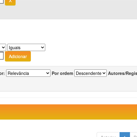
or:
Por ordem
Autores/Regi