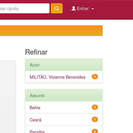
Entrar:
Refinar
Autor
MILITÃO, Vivianne Benevides
1
Assunto
Bahia
1
Ceará
1
Paraíba
1