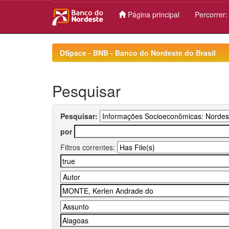
Página principal
Percorrer
Skip
navigation
DSpace - BNB - Banco do Nordeste do Brasil
Pesquisar
Pesquisar:
por
Filtros correntes: