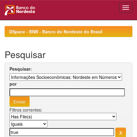
Skip
navigation
DSpace - BNB - Banco do Nordeste do Brasil
Pesquisar
Pesquisar:
por
Filtros correntes: