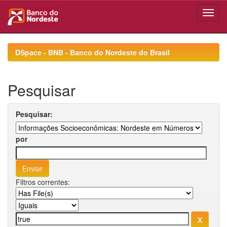
Skip
navigation
DSpace - BNB - Banco do Nordeste do Brasil
Pesquisar
Pesquisar:
por
Filtros correntes: