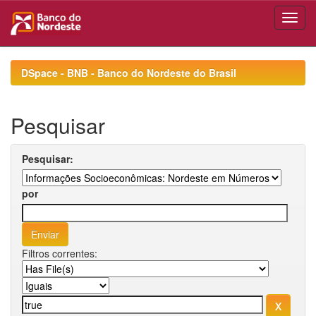
Skip
navigation
DSpace - BNB - Banco do Nordeste do Brasil
Pesquisar
Pesquisar:
por
Filtros correntes: