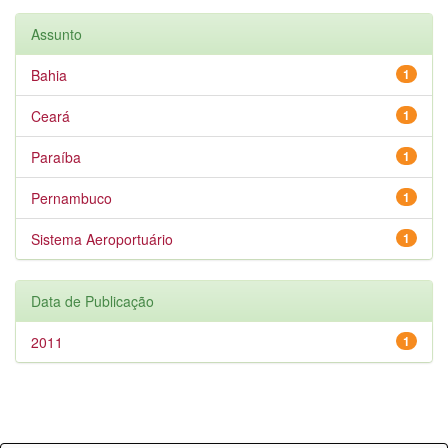
Assunto
Bahia
1
Ceará
1
Paraíba
1
Pernambuco
1
Sistema Aeroportuário
1
Data de Publicação
2011
1