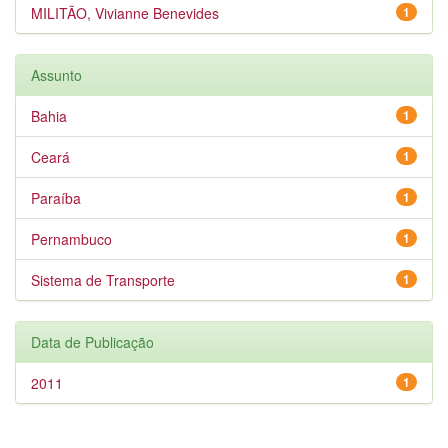
MILITÃO, Vivianne Benevides
1
Assunto
Bahia
1
Ceará
1
Paraíba
1
Pernambuco
1
Sistema de Transporte
1
Data de Publicação
2011
1