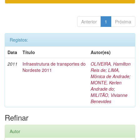
Anterior
1
Próxima
Registos:
Data
Título
Autor(es)
2011
Infraestrutura de transportes do
OLIVEIRA, Hamilton
Nordeste 2011
Reis de
;
LIMA,
Mônica de Andrade
;
MONTE, Kerlen
Andrade do
;
MILITÃO, Vivianne
Benevides
Refinar
Autor