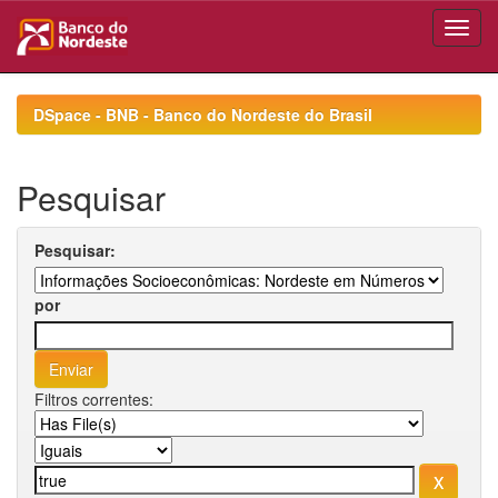
Skip
navigation
DSpace - BNB - Banco do Nordeste do Brasil
Pesquisar
Pesquisar:
por
Filtros correntes: