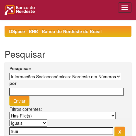
Skip
navigation
DSpace - BNB - Banco do Nordeste do Brasil
Pesquisar
Pesquisar:
por
Filtros correntes: