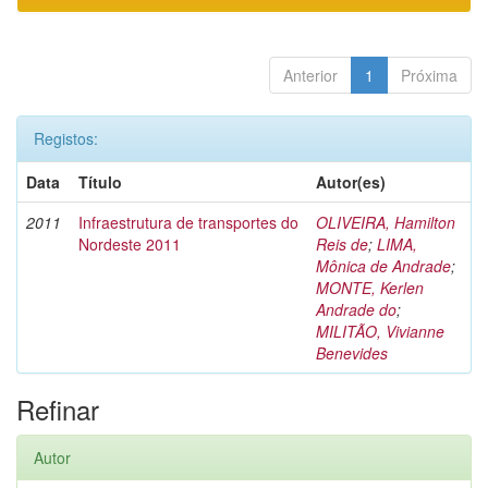
Anterior
1
Próxima
Registos:
Data
Título
Autor(es)
2011
Infraestrutura de transportes do
OLIVEIRA, Hamilton
Nordeste 2011
Reis de
;
LIMA,
Mônica de Andrade
;
MONTE, Kerlen
Andrade do
;
MILITÃO, Vivianne
Benevides
Refinar
Autor