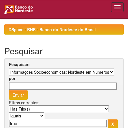
Skip
navigation
DSpace - BNB - Banco do Nordeste do Brasil
Pesquisar
Pesquisar:
por
Filtros correntes: