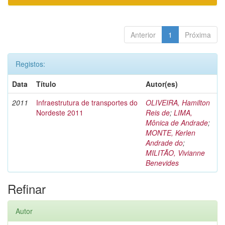
Anterior
1
Próxima
Registos:
Data
Título
Autor(es)
2011
Infraestrutura de transportes do
OLIVEIRA, Hamilton
Nordeste 2011
Reis de
;
LIMA,
Mônica de Andrade
;
MONTE, Kerlen
Andrade do
;
MILITÃO, Vivianne
Benevides
Refinar
Autor