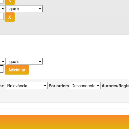
or:
Por ordem
Autores/Regi