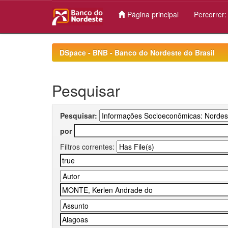
Página principal
Percorrer
Skip
navigation
DSpace - BNB - Banco do Nordeste do Brasil
Pesquisar
Pesquisar:
por
Filtros correntes: