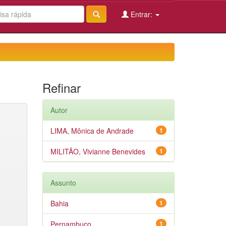
Entrar:
Refinar
Autor
LIMA, Mônica de Andrade
1
MILITÃO, Vivianne Benevides
1
Assunto
Bahia
1
Pernambuco
1