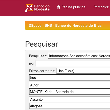
Página principal
Percorrer
Skip
navigation
DSpace - BNB - Banco do Nordeste do Brasil
Pesquisar
Pesquisar:
por
Filtros correntes: