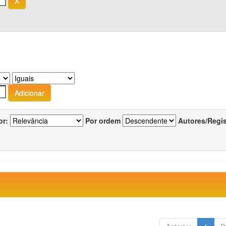
or:
Por ordem
Autores/Regi