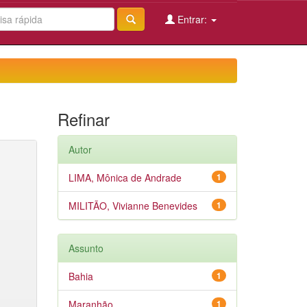
Entrar:
Refinar
Autor
LIMA, Mônica de Andrade
1
MILITÃO, Vivianne Benevides
1
Assunto
Bahia
1
Maranhão
1