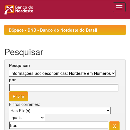
Skip
navigation
DSpace - BNB - Banco do Nordeste do Brasil
Pesquisar
Pesquisar:
por
Filtros correntes: