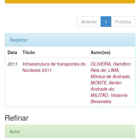
Anterior
1
Próxima
Registos:
Data
Título
Autor(es)
2011
Infraestrutura de transportes do
OLIVEIRA, Hamilton
Nordeste 2011
Reis de
;
LIMA,
Mônica de Andrade
;
MONTE, Kerlen
Andrade do
;
MILITÃO, Vivianne
Benevides
Refinar
Autor