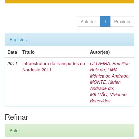
Anterior
1
Próxima
Registos:
Data
Título
Autor(es)
2011
Infraestrutura de transportes do
OLIVEIRA, Hamilton
Nordeste 2011
Reis de
;
LIMA,
Mônica de Andrade
;
MONTE, Kerlen
Andrade do
;
MILITÃO, Vivianne
Benevides
Refinar
Autor