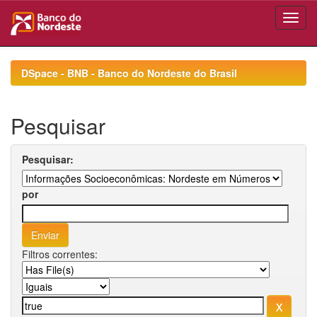
Skip
navigation
DSpace - BNB - Banco do Nordeste do Brasil
Pesquisar
Pesquisar:
por
Filtros correntes: