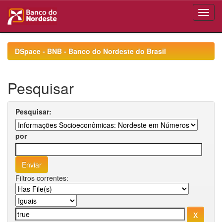
Skip
navigation
DSpace - BNB - Banco do Nordeste do Brasil
Pesquisar
Pesquisar:
por
Filtros correntes: