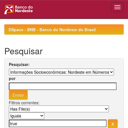
Skip
navigation
DSpace - BNB - Banco do Nordeste do Brasil
Pesquisar
Pesquisar:
por
Filtros correntes: