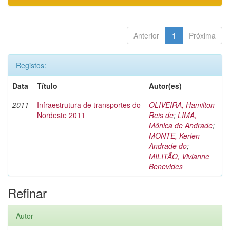
Anterior
1
Próxima
Registos:
Data
Título
Autor(es)
2011
Infraestrutura de transportes do
OLIVEIRA, Hamilton
Nordeste 2011
Reis de
;
LIMA,
Mônica de Andrade
;
MONTE, Kerlen
Andrade do
;
MILITÃO, Vivianne
Benevides
Refinar
Autor