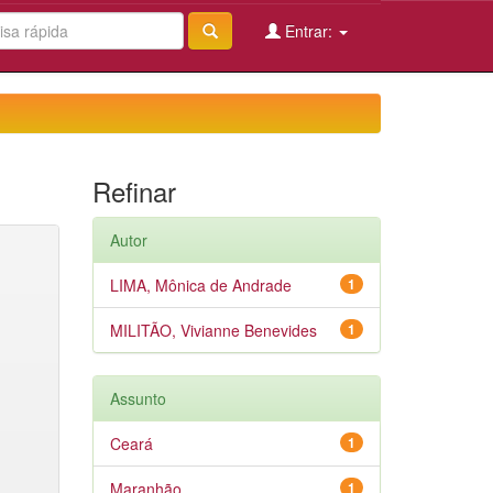
Entrar:
Refinar
Autor
LIMA, Mônica de Andrade
1
MILITÃO, Vivianne Benevides
1
Assunto
Ceará
1
Maranhão
1