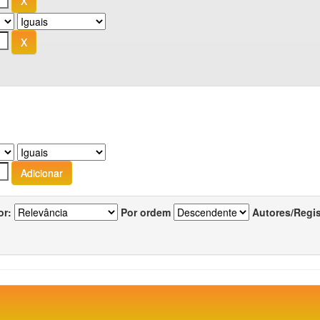
or:
Por ordem
Autores/Regi