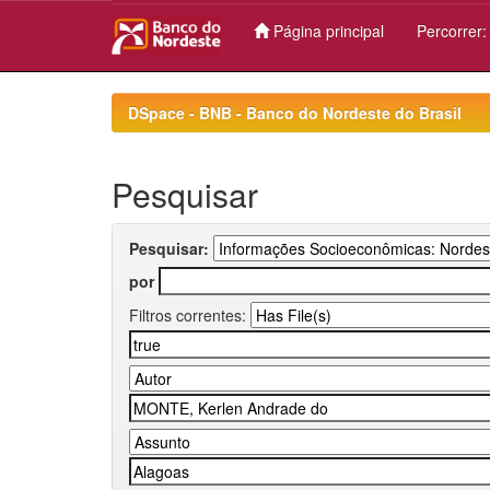
Página principal
Percorrer
Skip
navigation
DSpace - BNB - Banco do Nordeste do Brasil
Pesquisar
Pesquisar:
por
Filtros correntes: