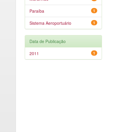
Paraíba
1
Sistema Aeroportuário
1
Data de Publicação
2011
1