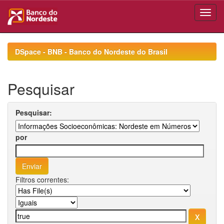
Skip
navigation
DSpace - BNB - Banco do Nordeste do Brasil
Pesquisar
Pesquisar:
por
Filtros correntes: