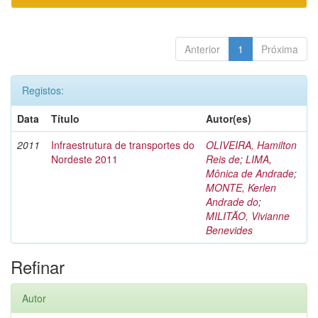
Anterior
1
Próxima
Registos:
Data
Título
Autor(es)
2011
Infraestrutura de transportes do
OLIVEIRA, Hamilton
Nordeste 2011
Reis de
;
LIMA,
Mônica de Andrade
;
MONTE, Kerlen
Andrade do
;
MILITÃO, Vivianne
Benevides
Refinar
Autor