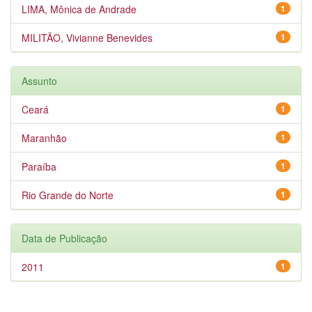
LIMA, Mônica de Andrade
1
MILITÃO, Vivianne Benevides
1
Assunto
Ceará
1
Maranhão
1
Paraíba
1
Rio Grande do Norte
1
Data de Publicação
2011
1