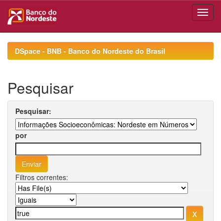
Skip
navigation
DSpace - BNB - Banco do Nordeste do Brasil
Pesquisar
Pesquisar:
por
Filtros correntes: