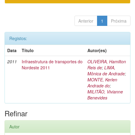
Anterior
1
Próxima
Registos:
Data
Título
Autor(es)
2011
Infraestrutura de transportes do
OLIVEIRA, Hamilton
Nordeste 2011
Reis de
;
LIMA,
Mônica de Andrade
;
MONTE, Kerlen
Andrade do
;
MILITÃO, Vivianne
Benevides
Refinar
Autor