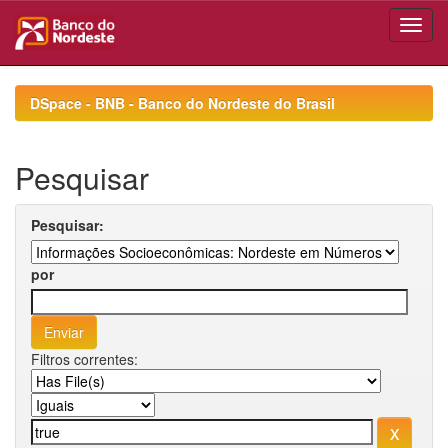
Skip
navigation
DSpace - BNB - Banco do Nordeste do Brasil
Pesquisar
Pesquisar:
por
Filtros correntes: