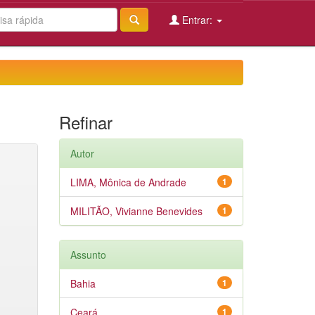
Entrar:
Refinar
Autor
LIMA, Mônica de Andrade
1
MILITÃO, Vivianne Benevides
1
Assunto
Bahia
1
Ceará
1