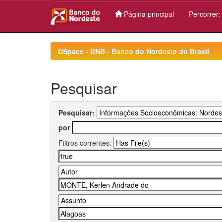
Página principal
Percorrer
Skip
navigation
DSpace - BNB - Banco do Nordeste do Brasil
Pesquisar
Pesquisar:
por
Filtros correntes: