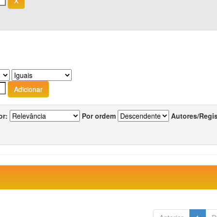
or:
Por ordem
Autores/Regi