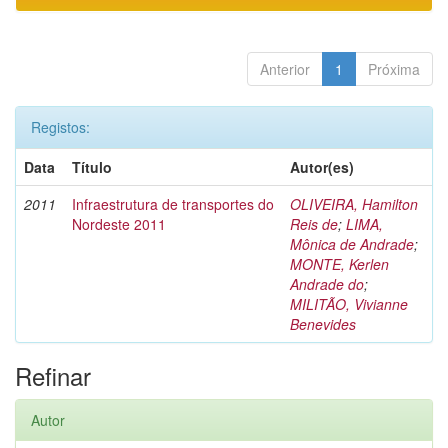
Anterior
1
Próxima
Registos:
Data
Título
Autor(es)
2011
Infraestrutura de transportes do
OLIVEIRA, Hamilton
Nordeste 2011
Reis de
;
LIMA,
Mônica de Andrade
;
MONTE, Kerlen
Andrade do
;
MILITÃO, Vivianne
Benevides
Refinar
Autor