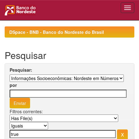
Skip
navigation
DSpace - BNB - Banco do Nordeste do Brasil
Pesquisar
Pesquisar:
por
Filtros correntes: