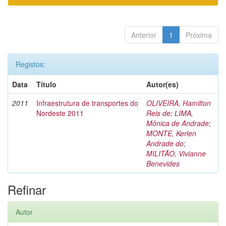
Anterior
1
Próxima
Registos:
Data
Título
Autor(es)
2011
Infraestrutura de transportes do
OLIVEIRA, Hamilton
Nordeste 2011
Reis de
;
LIMA,
Mônica de Andrade
;
MONTE, Kerlen
Andrade do
;
MILITÃO, Vivianne
Benevides
Refinar
Autor