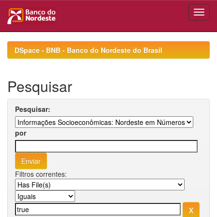
Skip
navigation
DSpace - BNB - Banco do Nordeste do Brasil
Pesquisar
Pesquisar:
por
Filtros correntes: