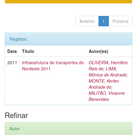
Anterior
1
Próxima
Registos:
Data
Título
Autor(es)
2011
Infraestrutura de transportes do
OLIVEIRA, Hamilton
Nordeste 2011
Reis de
;
LIMA,
Mônica de Andrade
;
MONTE, Kerlen
Andrade do
;
MILITÃO, Vivianne
Benevides
Refinar
Autor