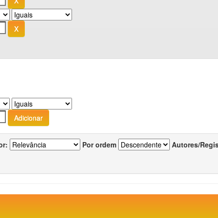
or:
Por ordem
Autores/Regi