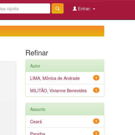
Entrar:
Refinar
Autor
LIMA, Mônica de Andrade
1
MILITÃO, Vivianne Benevides
1
Assunto
Ceará
1
Paraíba
1