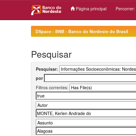
Página principal
Percorrer
Skip
navigation
DSpace - BNB - Banco do Nordeste do Brasil
Pesquisar
Pesquisar:
por
Filtros correntes: