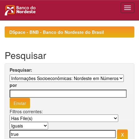
Skip
navigation
DSpace - BNB - Banco do Nordeste do Brasil
Pesquisar
Pesquisar:
por
Filtros correntes: