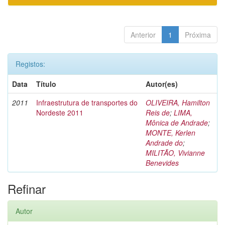
Anterior
1
Próxima
Registos:
Data
Título
Autor(es)
2011
Infraestrutura de transportes do
OLIVEIRA, Hamilton
Nordeste 2011
Reis de
;
LIMA,
Mônica de Andrade
;
MONTE, Kerlen
Andrade do
;
MILITÃO, Vivianne
Benevides
Refinar
Autor