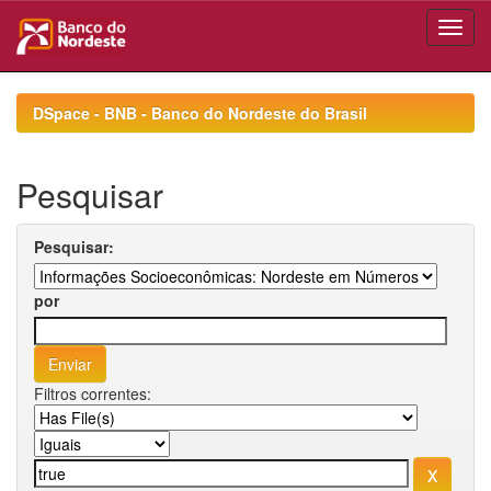
Skip
navigation
DSpace - BNB - Banco do Nordeste do Brasil
Pesquisar
Pesquisar:
por
Filtros correntes: