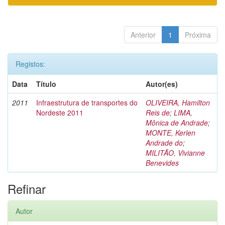
Anterior
1
Próxima
Registos:
Data
Título
Autor(es)
2011
Infraestrutura de transportes do
OLIVEIRA, Hamilton
Nordeste 2011
Reis de
;
LIMA,
Mônica de Andrade
;
MONTE, Kerlen
Andrade do
;
MILITÃO, Vivianne
Benevides
Refinar
Autor