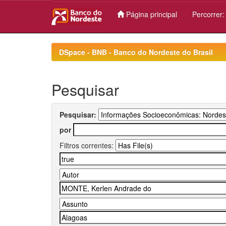
Página principal
Percorrer
Skip
navigation
DSpace - BNB - Banco do Nordeste do Brasil
Pesquisar
Pesquisar:
por
Filtros correntes: