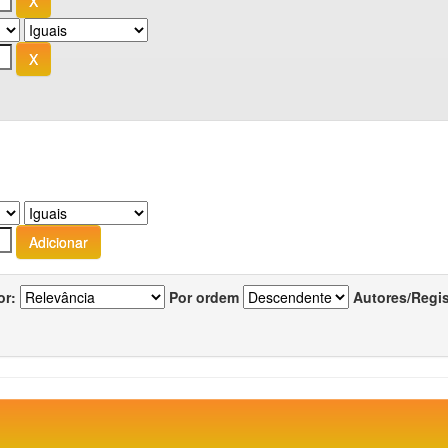
or:
Por ordem
Autores/Regi