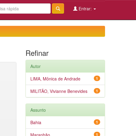
Entrar:
Refinar
Autor
LIMA, Mônica de Andrade
1
MILITÃO, Vivianne Benevides
1
Assunto
Bahia
1
Maranhão
1